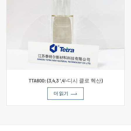
TTA800: (3,4,3 ',4'-디시 클로 헥산)

더 읽기