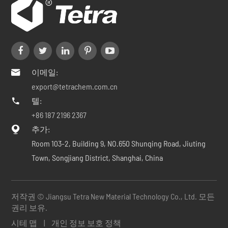
이메일:

export@tetrachem.com.cn
텔:

+86 187 2196 2367
추가:

Room 103-2, Building 9, NO.650 Shunqing Road, Jiuting
Town, Songjiang District, Shanghai, China
저작권 ©
Jiangsu Tetra New Material Technology Co., Ltd.
모든
권리 보유.
시테 맵
|
개인 정보 보호 정책